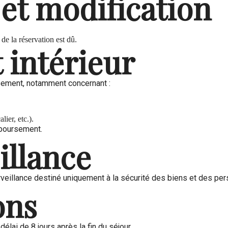
 et modification
de la réservation est dû.
 intérieur
ssement, notamment concernant :
ier, etc.).
mboursement.
illance
veillance destiné uniquement à la sécurité des biens et des pe
ons
élai de 8 jours après la fin du séjour.